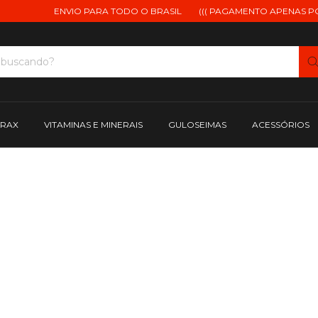
ENVIO PARA TODO O BRASIL
((( PAGAMENTO APENAS POR P
TRAX
VITAMINAS E MINERAIS
GULOSEIMAS
ACESSÓRIOS