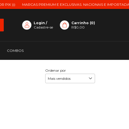
IX )))
MARCAS PREMIUM E EXCLUSIVAS. NACIONAIS E IMPORTADAS.
Login
/
Carrinho
(
0
)
Cadastre-se
R$0,00
COMBOS
Ordenar por