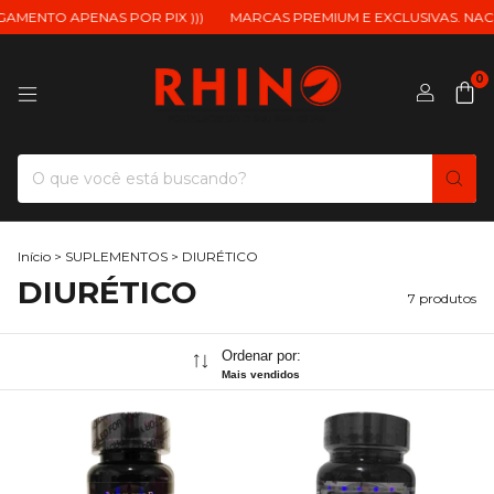
GAMENTO APENAS POR PIX )))
MARCAS PREMIUM E EXCLUSIVAS. NACI
0
Início
>
SUPLEMENTOS
>
DIURÉTICO
DIURÉTICO
7 produtos
Ordenar por:
Mais vendidos