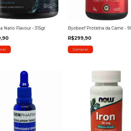
na Nano Flavour - 315gr
Byobeef Proteína da Carne - 
,90
R$299,90
rar
Comprar