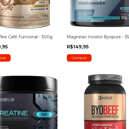
fee Café Funcional - 300g
Magnésio Inositol Byopure - 3
,95
R$149,95
rar
Comprar