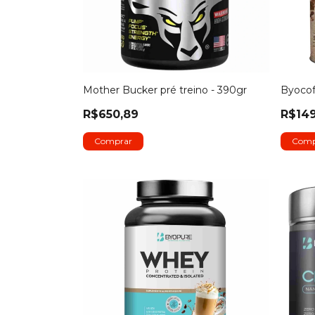
Mother Bucker pré treino - 390gr
Byocof
R$650,89
R$149
Comp