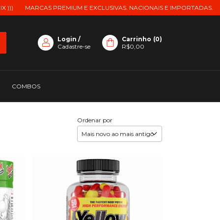
AS PREMIUM E EXCLUSIVAS. NACIONAIS E IMPORTADAS.
ENVIO PAR
Login
/
Carrinho
(
0
)
Cadastre-se
R$0,00
COMBOS
Ordenar por