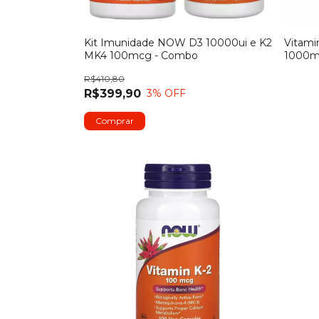
Kit Imunidade NOW D3 10000ui e K2
Vitami
MK4 100mcg - Combo
1000m
R$410,80
R$399,90
3
% OFF