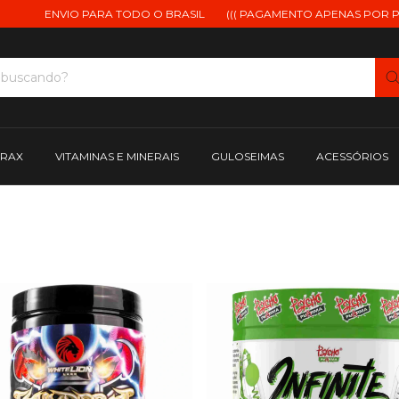
O PARA TODO O BRASIL
((( PAGAMENTO APENAS POR PIX )))
MARC
TRAX
VITAMINAS E MINERAIS
GULOSEIMAS
ACESSÓRIOS