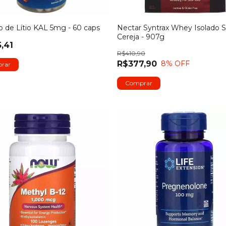
o de Lítio KAL 5mg - 60 caps
Nectar Syntrax Whey Isolado 
Cereja - 907g
,41
R$410,90
R$377,90
8
% OFF