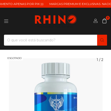
ENTO APENAS POR PIX )))
MARCAS PREMIUM E EXCLUSIVAS. NACIONA
0
ESGOTADO
1
/
2