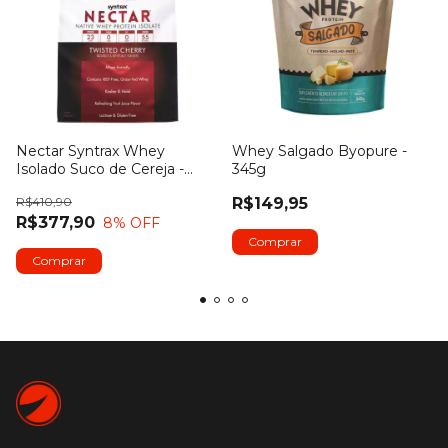
Nectar Syntrax Whey
Whey Salgado Byopure -
Isolado Suco de Cereja -
345g
907g
R$410,90
R$149,95
R$377,90
8
% OFF
Comprar