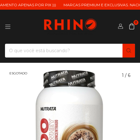
MENTO APENAS POR PIX )))
MARCAS PREMIUM E EXCLUSIVAS. NACION
0
ESGOTADO
1
/
6