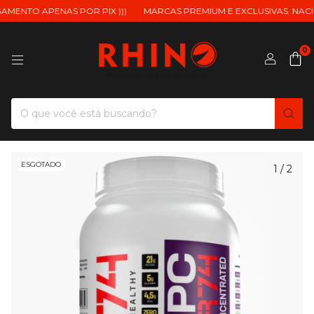
ENTO APENAS POR PIX )))
MARCAS PREMIUM E EXCLUSIVAS. NACIONA
0
ESGOTADO
1
/
2