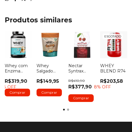
Produtos similares
ESGOTADO
Whey com
Whey
Nectar
WHEY
Enzima
Salgado
Syntrax
BLEND R74
Lactase
Byopure -
Whey
R$319,90
R$149,95
R$410,90
R$203,58
BYOPURE -
345g
Isolado Suco
R$377,90
8
% OFF
0
% OFF
900gr
de Cereja -
907g
Comprar
Comprar